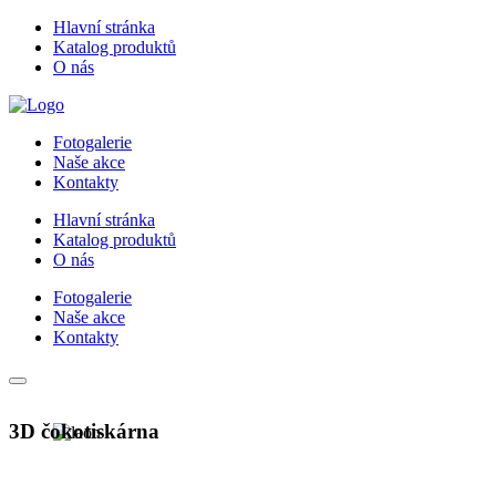
Hlavní stránka
Katalog produktů
O nás
Fotogalerie
Naše akce
Kontakty
Hlavní stránka
Katalog produktů
O nás
Fotogalerie
Naše akce
Kontakty
3D čokotiskárna
Trend ve světě firemních eventů i sou