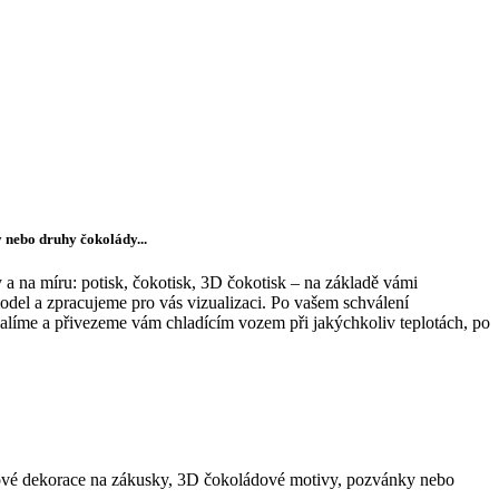
ty nebo druhy čokolády...
 a na míru: potisk, čokotisk, 3D čokotisk – na základě vámi
el a zpracujeme pro vás vizualizaci. Po vašem schválení
balíme a přivezeme vám chladícím vozem při jakýchkoliv teplotách, po
dové dekorace na zákusky, 3D čokoládové motivy, pozvánky nebo