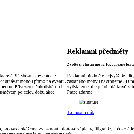
cí, výstav a
hnikou tisku.
Reklamní předměty
Zvolte si vlastní motiv, logo, různé fon
koládová 3D show na eventech:
Reklamní předměty nejvyšší kvality
 Ochutnávat mohou přímo na eventu,
zaslaného motivu navrhneme 3D mod
omenou. Přivezeme čokotiskárnu i
vytiskneme, dle přání i dárkově za
 úsměvem po celou dobu akce.
Praze zdarma.
To musím mít.
 pro vás dokážeme vytisknout i dortové zápichy, filigránky a čokolá