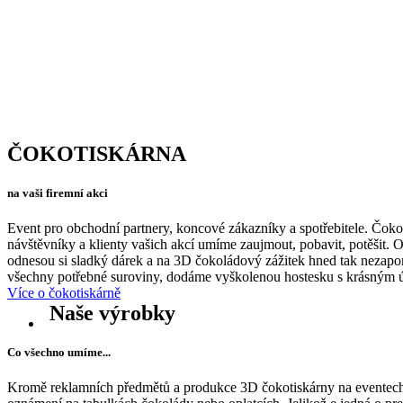
originálních dárků, cateringových ak
veletrhů. Jsme jediní v ČR s touto tec
ČOKOTISKÁRNA
na vaši firemní akci
Event pro obchodní partnery, koncové zákazníky a spotřebitele. Čo
návštěvníky a klienty vašich akcí umíme zaujmout, pobavit, potěšit.
odnesou si sladký dárek a na 3D čokoládový zážitek hned tak nezap
všechny potřebné suroviny, dodáme vyškolenou hostesku s krásným
Více o čokotiskárně
Naše výrobky
Co všechno umíme...
Kromě reklamních předmětů a produkce 3D čokotiskárny na eventech,