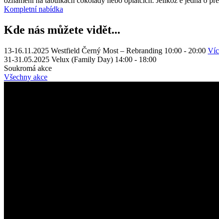
oznámení na tabulkách čokolády nebo oplatcích. Jelikož e jedná o pre
Kompletní nabídka
Kde nás můžete vidět...
13-16.11.2025
Westfield Černý Most – Rebranding
10:00
-
20:00
Víc
31-31.05.2025
Velux (Family Day)
14:00
-
18:00
Soukromá akce
Všechny akce