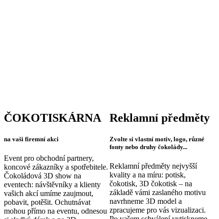
soukromých oslav, originálních dárků,
cateringových akcí, výstav a veletrhů.
Jsme jediní v ČR s touto technikou
tisku.
ČOKOTISKÁRNA
Reklamní předměty
na vaši firemní akci
Zvolte si vlastní motiv, logo, různé
fonty nebo druhy čokolády...
Event pro obchodní partnery,
Reklamní předměty nejvyšší
koncové zákazníky a spotřebitele.
kvality a na míru: potisk,
Čokoládová 3D show na
čokotisk, 3D čokotisk – na
eventech: návštěvníky a klienty
základě vámi zaslaného motivu
vašich akcí umíme zaujmout,
navrhneme 3D model a
pobavit, potěšit. Ochutnávat
zpracujeme pro vás vizualizaci.
mohou přímo na eventu, odnesou
Po vašem schválení vytiskneme,