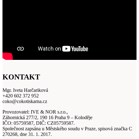
KONTAKT
Mgr. Iveta Harčariková
+420 602 372 952
coko@cokotiskarna.cz
Provozovatel: IVE & NOR s.r.o.,
Záhornická 277/2, 190 16 Praha 9 – Koloděje
IČO: 05759587, DIČ: CZ05759587.
Společnost zapsána u Městského soudu v Praze, spisová značka C
270268, dne 31. 1. 2017.