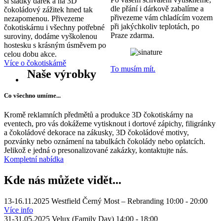
si sladký dárek a na 3D
dle přání i dárkově zabalíme a
čokoládový zážitek hned tak
přivezeme vám chladícím vozem
nezapomenou. Přivezeme
při jakýchkoliv teplotách, po
čokotiskárnu i všechny potřebné
Praze zdarma.
suroviny, dodáme vyškolenou
hostesku s krásným úsměvem po
celou dobu akce.
Více o čokotiskárně
To musím mít.
Naše výrobky
Co všechno umíme...
Kromě reklamních předmětů a produkce 3D čokotiskárny na
eventech, pro vás dokážeme vytisknout i dortové zápichy, filigránky
a čokoládové dekorace na zákusky, 3D čokoládové motivy,
pozvánky nebo oznámení na tabulkách čokolády nebo oplatcích.
Jelikož e jedná o presonalizované zakázky, kontaktujte nás.
Kompletní nabídka
Kde nás můžete vidět...
13-16.11.2025
Westfield Černý Most – Rebranding
10:00
-
20:00
Více info
31-31.05.2025
Velux (Family Day)
14:00
-
18:00