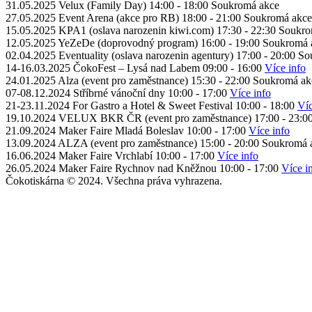
31.05.2025
Velux (Family Day)
14:00 - 18:00
Soukromá akce
27.05.2025
Event Arena (akce pro RB)
18:00 - 21:00
Soukromá akce
15.05.2025
KPA1 (oslava narozenin kiwi.com)
17:30 - 22:30
Soukro
12.05.2025
YeZeDe (doprovodný program)
16:00 - 19:00
Soukromá 
02.04.2025
Eventuality (oslava narozenin agentury)
17:00 - 20:00
So
14-16.03.2025
ČokoFest – Lysá nad Labem
09:00 - 16:00
Více info
24.01.2025
Alza (event pro zaměstnance)
15:30 - 22:00
Soukromá ak
07-08.12.2024
Stříbrné vánoční dny
10:00 - 17:00
Více info
21-23.11.2024
For Gastro a Hotel & Sweet Festival
10:00 - 18:00
Víc
19.10.2024
VELUX BKR ČR (event pro zaměstnance)
17:00 - 23:0
21.09.2024
Maker Faire Mladá Boleslav
10:00 - 17:00
Více info
13.09.2024
ALZA (event pro zaměstnance)
15:00 - 20:00
Soukromá 
16.06.2024
Maker Faire Vrchlabí
10:00 - 17:00
Více info
26.05.2024
Maker Faire Rychnov nad Kněžnou
10:00 - 17:00
Více i
Čokotiskárna © 2024. Všechna práva vyhrazena.