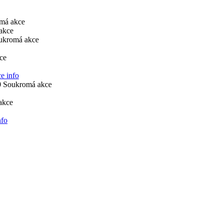
má akce
akce
ukromá akce
ce
e info
0
Soukromá akce
akce
nfo