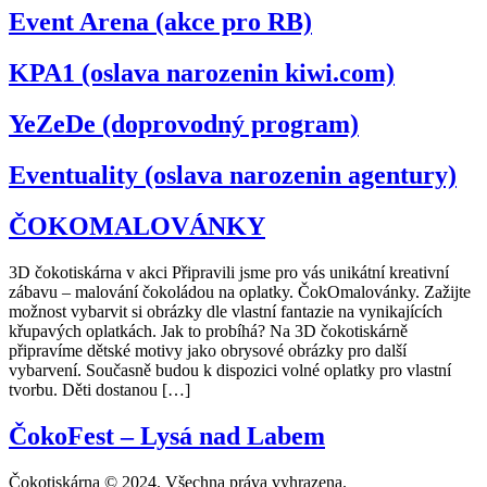
Event Arena (akce pro RB)
KPA1 (oslava narozenin kiwi.com)
YeZeDe (doprovodný program)
Eventuality (oslava narozenin agentury)
ČOKOMALOVÁNKY
3D čokotiskárna v akci Připravili jsme pro vás unikátní kreativní
zábavu – malování čokoládou na oplatky. ČokOmalovánky. Zažijte
možnost vybarvit si obrázky dle vlastní fantazie na vynikajících
křupavých oplatkách. Jak to probíhá? Na 3D čokotiskárně
připravíme dětské motivy jako obrysové obrázky pro další
vybarvení. Současně budou k dispozici volné oplatky pro vlastní
tvorbu. Děti dostanou […]
ČokoFest – Lysá nad Labem
Čokotiskárna © 2024. Všechna práva vyhrazena.