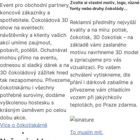
Zvolte si vlastní motiv, logo, různé
Event pro obchodní partnery,
fonty nebo druhy čokolády...
koncové zákazníky a
spotřebitele. Čokoládová 3D
Reklamní předměty nejvyšší
show na eventech:
kvality a na míru: potisk,
návštěvníky a klienty vašich
čokotisk, 3D čokotisk – na
akcí umíme zaujmout,
základě vámi zaslaného
pobavit, potěšit. Ochutnávat
motivu navrhneme 3D model
mohou přímo na eventu,
a zpracujeme pro vás
odnesou si sladký dárek a na
vizualizaci. Po vašem
3D čokoládový zážitek hned
schválení vytiskneme, dle
tak nezapomenou. Přivezeme
přání i dárkově zabalíme a
čokotiskárnu i všechny
přivezeme vám chladícím
potřebné suroviny, dodáme
vozem při jakýchkoliv
vyškolenou hostesku s
teplotách, po Praze zdarma.
krásným úsměvem po celou
dobu akce.
Více o čokotiskárně
To musím mít.