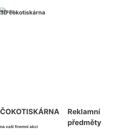
3D čokotiskárna
Trend ve světě firemních eventů i
soukromých oslav, originálních dárků,
cateringových akcí, výstav a
veletrhů. Jsme jediní v ČR s touto
technikou tisku.
ČOKOTISKÁRNA
Reklamní
předměty
na vaši firemní akci